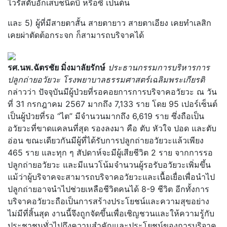
ไวรัสตับอักเสบชนิดบี หรือซี เป็นต้น
และ 5) ผู้ที่มีสายตาสั้น สายตายาว สายตาเอียง เคยทำเลสิก
เคยผ่าตัดต้อกระจก ก็สามารถบริจาคได้
รศ.นพ.ฉัตรชัย มิ่งมาลัยรักษ์
ประธานกรรมการบริหารการ
ปลูกถ่ายอวัยวะ โรงพยาบาลธรรมศาสตร์เฉลิมพระเกียรติ
กล่าวว่า ปัจจุบันมีผู้ป่วยที่รอคอยการการบริจาคอวัยวะ ณ วัน
ที่ 31 กรกฎาคม 2567 มากถึง 7,133 ราย โดย 95 เปอร์เซ็นต์
เป็นผู้ป่วยที่รอ “ไต” มีจำนวนมากถึง 6,619 ราย ซึ่งถือเป็น
อวัยวะที่ขาดแคลนที่สุด รองลงมา คือ ตับ หัวใจ ปอด และตับ
อ่อน ขณะเดียวกันมีผู้ที่ได้รับการปลูกถ่ายอวัยวะแล้วเพียง
465 ราย และทุก ๆ สัปดาห์จะมีผู้เสียชีวิต 2 ราย จากการรอ
ปลูกถ่ายอวัยวะ และมีแนวโน้มจำนวนผู้รอรับอวัยวะเพิ่มขึ้น
แม้ว่าผู้บริจาคจะสามารถบริจาคอวัยวะและเนื้อเยื่อเพื่อนำไป
ปลูกถ่ายอาจนำไปช่วยเหลือชีวิตคนได้ 8-9 ชีวิต อีกทั้งการ
บริจาคอวัยวะถือเป็นการสร้างประโยชน์และความสุขอย่าง
ไม่มีที่สิ้นสุด งานนี้จึงถูกจัดขึ้นเพื่อเชิญชวนและให้ความรู้กับ
ประชาชนทั่วไปถึงความสำคัญและประโยชน์ของการบริจาค