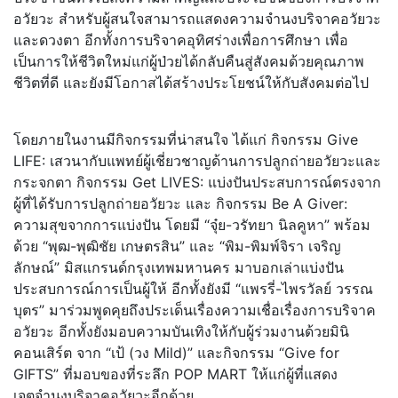
อวัยวะ สำหรับผู้สนใจสามารถแสดงความจำนงบริจาคอวัยวะ
และดวงตา อีกทั้งการบริจาคอุทิศร่างเพื่อการศึกษา เพื่อ
เป็นการให้ชีวิตใหม่แก่ผู้ป่วยได้กลับคืนสู่สังคมด้วยคุณภาพ
ชีวิตที่ดี และยังมีโอกาสได้สร้างประโยชน์ให้กับสังคมต่อไป
โดยภายในงานมีกิจกรรมที่น่าสนใจ ได้แก่ กิจกรรม Give
LIFE: เสวนากับแพทย์ผู้เชี่ยวชาญด้านการปลูกถ่ายอวัยวะและ
กระจกตา กิจกรรม Get LIVES: แบ่งปันประสบการณ์ตรงจาก
ผู้ที่ได้รับการปลูกถ่ายอวัยวะ และ กิจกรรม Be A Giver:
ความสุขจากการแบ่งปัน โดยมี “จุ๋ย-วรัทยา นิลคูหา” พร้อม
ด้วย “พุฒ-พุฒิชัย เกษตรสิน” และ “พิม-พิมพ์จิรา เจริญ
ลักษณ์” มิสแกรนด์กรุงเทพมหานคร มาบอกเล่าแบ่งปัน
ประสบการณ์การเป็นผู้ให้ อีกทั้งยังมี “แพรรี่-ไพรวัลย์ วรรณ
บุตร” มาร่วมพูดคุยถึงประเด็นเรื่องความเชื่อเรื่องการบริจาค
อวัยวะ อีกทั้งยังมอบความบันเทิงให้กับผู้ร่วมงานด้วยมินิ
คอนเสิร์ต จาก “เป้ (วง Mild)” และกิจกรรม “Give for
GIFTS” ที่มอบของที่ระลึก POP MART ให้แก่ผู้ที่แสดง
เจตจำนงบริจาคอวัยวะอีกด้วย