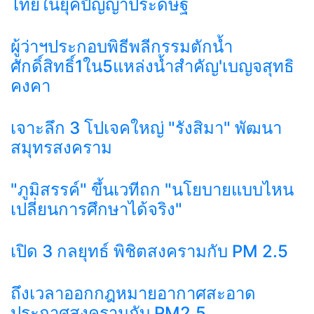
ไทยในยุคปัญญาประดิษฐ์
ผู้ว่าฯประกอบพิธีพลีกรรมตักน้ำ
ศักดิ์สิทธิ์1ใน5แหล่งน้ำสำคัญ'เบญจสุทธิ
คงคา
เจาะลึก 3 โปเจคใหญ่ "รังสิมา" พัฒนา
สมุทรสงคราม
"ภูมิสรรค์" ขึ้นเวทีถก "นโยบายแบบไหน
เปลี่ยนการศึกษาได้จริง"
เปิด 3 กลยุทธ์ พิชิตสงครามกับ PM 2.5
ถึงเวลาออกกฎหมายอากาศสะอาด
ประกาศสงครามกับ PM2.5