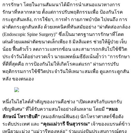
การรักษา โดยในงานสัมมนาได้มีการนำเสนอแนวทางการ
รักษาที่หลากหลาย ตั้งแต่การปรับพฤติกรรมเพื่อ ป้องกันโรค
กระดูกสันหลัง, การใช้ยา, การทำ กายภาพบำบัด ไปจนถึง การ
ผ่าตัดกระดูกสันหลัง ด้วยเทคนิคที่ทันสมัยอย่าง “ผ่าตัดส่องกล้อง
(Endoscopic Spine Surgery)” ซึ่งเป็นมาตรฐานการรักษาที่โดด
เด่นด้วยแผลผ่าตัดขนาดเล็กเพียง 8 มิลลิเมตร ช่วยให้ผู้ป่วย เจ็บ
น้อย ฟื้นตัวเร็ว ลดภาวะแทรกซ้อน และสามารถกลับไปใช้ชีวิต
ประจำวันได้อย่างรวดเร็ว นายแพทย์เมธียังเน้นย้ำว่า "การรักษา
ที่ดีที่สุดคือ การป้องกันไม่ให้เกิดโรคแต่แรก" ผ่านการปรับ
พฤติกรรมการใช้ชีวิตประจำวันให้เหมาะสมเพื่อ ดูแลกระดูกสัน
หลัง ของตนเอง
หนึ่งในไฮไลต์สำคัญของงานคือช่วง “เปิดเคสจริงกับแขกรับ
เชิญพิเศษ” ที่ได้รับความสนใจอย่างล้นหลาม โดยมี
“หมอ
ลักษณ์ โหราธิบดี”
(หมอลักษณ์ฟันธง) นักโหราศาสตร์ชื่อดัง
ระดับประเทศ และ
“คุณแม่วารี จีนสุวรรณ”
เจ้าของแบรนด์ข้าว
เหนียวมะม่วง “แม่วารีทองหล่อ” ร่วมแบ่งปันประสบการณ์ตรง