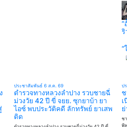
“
ร
“
ประชาสัมพันธ์
6 ส.ค. 69
ปร
ง
ตำรวจทางหลวงลำปาง รวบชายฉี่
ช
ม่วงวัย 42 ปี ขี่ จยย. ซุกยาบ้า ยา
เ
่
ไอซ์ พบประวัติคดี ลักทรัพย์ ยาเสพ
ย
ติด
ชา
พิ
ตำรวจทางหลวงลำปาง รวบชายฉี่ม่วงวัย 42 ปี ขี่