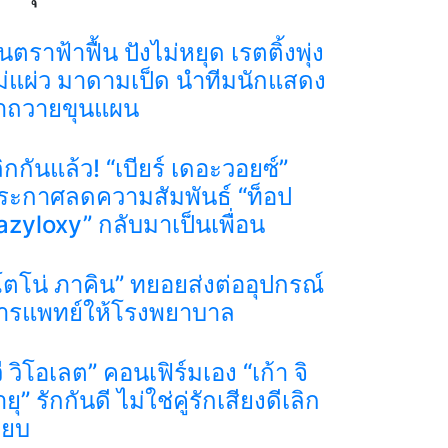
นตราฟ้าฟื้น ปังไม่หยุด เรตติ้งพุ่ง
ม่แผ่ว มาดามเป็ด นำทีมนักแสดง
ำถวายขุนแผน
ลิกกันแล้ว! “เบียร์ เดอะวอยซ์”
ระกาศลดความสัมพันธ์ “ท็อป
azyloxy” กลับมาเป็นเพื่อน
โตโน่ ภาคิน” ทยอยส่งต่ออุปกรณ์
ารแพทย์ให้โรงพยาบาล
วี วิโอเลต” คอนเฟิร์มเอง “เก้า จิ
ยุ” รักกันดี ไม่ใช่คู่รักเสียงดีเลิก
งียบ