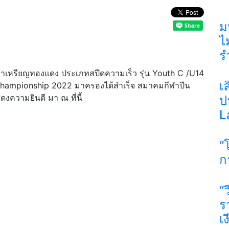
ม
ไ
ร
าเหรียญทองแดง ประเภทสปีดความเร็ว รุ่น Youth C /U14
เ
Championship 2022 มาครองได้สำเร็จ สมาคมกีฬาปีน
ความยินดี มา ณ ที่นี้
ป
L
“
ก
“
รา
เ