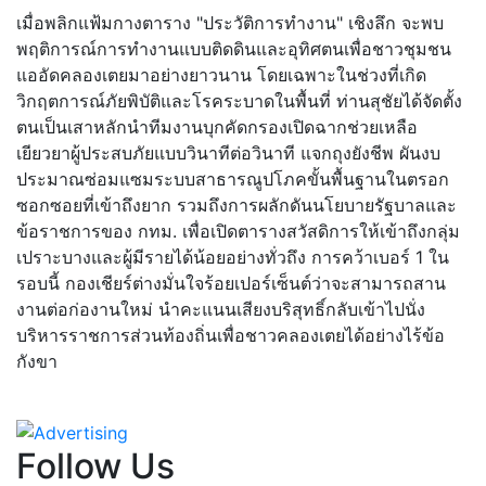
เมื่อพลิกแฟ้มกางตาราง "ประวัติการทำงาน" เชิงลึก จะพบ
พฤติการณ์การทำงานแบบติดดินและอุทิศตนเพื่อชาวชุมชน
แออัดคลองเตยมาอย่างยาวนาน โดยเฉพาะในช่วงที่เกิด
วิกฤตการณ์ภัยพิบัติและโรคระบาดในพื้นที่ ท่านสุชัยได้จัดตั้ง
ตนเป็นเสาหลักนำทีมงานบุกคัดกรองเปิดฉากช่วยเหลือ
เยียวยาผู้ประสบภัยแบบวินาทีต่อวินาที แจกถุงยังชีพ ผันงบ
ประมาณซ่อมแซมระบบสาธารณูปโภคขั้นพื้นฐานในตรอก
ซอกซอยที่เข้าถึงยาก รวมถึงการผลักดันนโยบายรัฐบาลและ
ข้อราชการของ กทม. เพื่อเปิดตารางสวัสดิการให้เข้าถึงกลุ่ม
เปราะบางและผู้มีรายได้น้อยอย่างทั่วถึง การคว้าเบอร์ 1 ใน
รอบนี้ กองเชียร์ต่างมั่นใจร้อยเปอร์เซ็นต์ว่าจะสามารถสาน
งานต่อก่องานใหม่ นำคะแนนเสียงบริสุทธิ์กลับเข้าไปนั่ง
บริหารราชการส่วนท้องถิ่นเพื่อชาวคลองเตยได้อย่างไร้ข้อ
กังขา
Follow Us