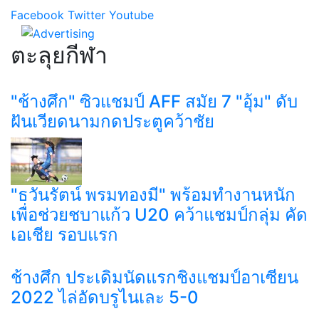
Facebook
Twitter
Youtube
ตะลุยกีฬา
"ช้างศึก" ซิวแชมป์ AFF สมัย 7 "อุ้ม" ดับ
ฝันเวียดนามกดประตูคว้าชัย
"ธวันรัตน์ พรมทองมี" พร้อมทำงานหนัก
เพื่อช่วยชบาแก้ว U20 คว้าแชมป์กลุ่ม คัด
เอเชีย รอบแรก
ช้างศึก ประเดิมนัดแรกชิงแชมป์อาเซียน
2022 ไล่อัดบรูไนเละ 5-0