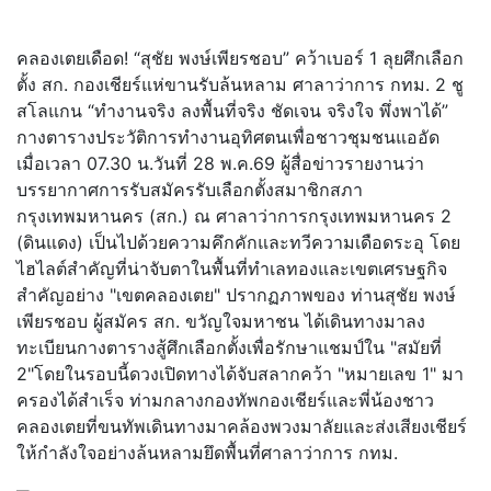
คลองเตยเดือด! “สุชัย พงษ์เพียรชอบ” คว้าเบอร์ 1 ลุยศึกเลือก
ตั้ง สก. กองเชียร์แห่ขานรับล้นหลาม ศาลาว่าการ กทม. 2 ชู
สโลแกน “ทำงานจริง ลงพื้นที่จริง ชัดเจน จริงใจ พึ่งพาได้”
กางตารางประวัติการทำงานอุทิศตนเพื่อชาวชุมชนแออัด
เมื่อเวลา 07.30 น.วันที่ 28 พ.ค.69 ผู้สื่อข่าวรายงานว่า
บรรยากาศการรับสมัครรับเลือกตั้งสมาชิกสภา
กรุงเทพมหานคร (สก.) ณ ศาลาว่าการกรุงเทพมหานคร 2
(ดินแดง) เป็นไปด้วยความคึกคักและทวีความเดือดระอุ โดย
ไฮไลต์สำคัญที่น่าจับตาในพื้นที่ทำเลทองและเขตเศรษฐกิจ
สำคัญอย่าง "เขตคลองเตย" ปรากฏภาพของ ท่านสุชัย พงษ์
เพียรชอบ ผู้สมัคร สก. ขวัญใจมหาชน ได้เดินทางมาลง
ทะเบียนกางตารางสู้ศึกเลือกตั้งเพื่อรักษาแชมป์ใน "สมัยที่
2"โดยในรอบนี้ดวงเปิดทางได้จับสลากคว้า "หมายเลข 1" มา
ครองได้สำเร็จ ท่ามกลางกองทัพกองเชียร์และพี่น้องชาว
คลองเตยที่ขนทัพเดินทางมาคล้องพวงมาลัยและส่งเสียงเชียร์
ให้กำลังใจอย่างล้นหลามยึดพื้นที่ศาลาว่าการ กทม.