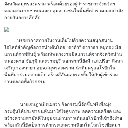
จังหวัดสมุทรสงคราม พร้อมด้วยรองผู้ว่าราชการจังหวัดฯ
ตลอดจนประชาชนและกลุ่มเยาวชนในพื้นที่เข้าร่วมออกกำลัง
กายกันอย่างคึกคัก
บรรยากาศภายในงานเต็มไปด้วยความสนุกสนาน
ไฮไลต์สำคัญคือการนำเต้นโดย "ดาด้า" ดาราธร หยูทอง มิส
แกรนด์กาฬสินธุ์ พร้อมทัพนางงามมิสแกรนด์จากจังหวัดน่าน
หนองคาย ชัยภูมิ และราชบุรี นอกจากนี้ยังมี น.ส.ปรียา สิงหา
เจริญ รองนายก อบจ.สมุทรสงคราม นำทีมครูแอโรบิกใน
พื้นที่มาร่วมออกสเต็ป สร้างสีสันและรอยยิ้มให้กับผู้เข้าร่วม
งานตลอดทั้งกิจกรรม
นายเจษฎาเปิดเผยว่า กิจกรรมนี้จัดขึ้นฟรีเพื่อมุ่ง
กระตุ้นให้ประชาชนหันมาใส่ใจสุขภาพ ลดความเครียด และ
สร้างความสามัคคีในชุมชนผ่านการเต้นแอโรบิกที่เข้าถึงง่าย
พร้อมกันนี้ยังเป็นการนำกระแสความนิยมในโลกโซเชียลมา