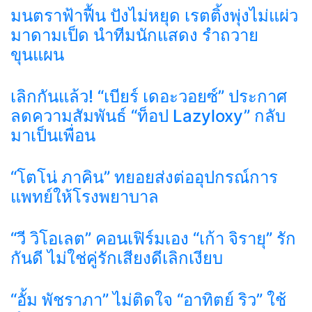
มนตราฟ้าฟื้น ปังไม่หยุด เรตติ้งพุ่งไม่แผ่ว
มาดามเป็ด นำทีมนักแสดง รำถวาย
ขุนแผน
เลิกกันแล้ว! “เบียร์ เดอะวอยซ์” ประกาศ
ลดความสัมพันธ์ “ท็อป Lazyloxy” กลับ
มาเป็นเพื่อน
“โตโน่ ภาคิน” ทยอยส่งต่ออุปกรณ์การ
แพทย์ให้โรงพยาบาล
“วี วิโอเลต” คอนเฟิร์มเอง “เก้า จิรายุ” รัก
กันดี ไม่ใช่คู่รักเสียงดีเลิกเงียบ
“อั้ม พัชราภา” ไม่ติดใจ “อาทิตย์ ริว” ใช้