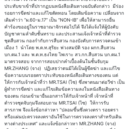
ประทับขาเข้าที่ปรากฏบนหนังสือเดินทางฉบับดังกล่าว มีร่อง
รอยการขีดฆ่าและแก้ไขตัดทอน โดยเติมข้อความ เปลี่ยนจาก
เดิมคำว่า “ผ.60-ม.17” เป็น “NON-IB” เพื่อให้สามารถยื่น
คำร้องขออยู่ในราชอาณาจักรต่อไปได้ จึงได้แจ้งให้ผู้บังคับ
บัญชาตามลำดับชั้นทราบ และประสานแจ้งเจ้าหน้าที่ตำรวจ
ชุดสืบสวน กองกำกับการสืบสวน กองบังคับการตรวจคนเข้า
เมือง 1 นำโดย พ.ต.ท.สุริยะ พ่วงสมบัติ รอง ผกก.สืบสวน
บก.ตม.1 และ พ.ต.ท.ธงไทย ไพเราะ สว.กก.สืบสวน บก.ตม.1
มาตรวจสอบ จากการสอบปากคำเบื้องต้นในชั้นจับกุม
MR.ZHANG (จาง) ปฏิเสธว่าตนมิได้เป็นผู้ขีดฆ่า และแก้ไข
ข้อความบนรอยตราประทับของหนังสือเดินทางของตน แต่
ให้การกับเจ้าหน้าที่ว่า MR.TSAI (ไซ) ซึ่งพาตนมาต่อวีซ่า เป็น
ผู้ทำการขีดฆ่า และแก้ไขเติมข้อความลงในหนังสือเดินทาง
ของตน ก่อนเข้ามายื่นเอกสารให้กับเจ้าหน้าที่ เจ้าหน้าที่
ตำรวจชุดจับกุมจึงสอบถาม MR.TSAI (ไซ) ให้การรับ
สารภาพ จึงแจ้งข้อกล่าวหา “ปลอมขึ้นซึ่งดวงตรา รอยตรา
หรือแผ่นปะตรวจลงตราอันใช้ในการตรวจลงตราสำหรับเดิน
ทางต่างประเทศ” และแจ้งข้อกล่าวหา MR.ZHANG (จาง)