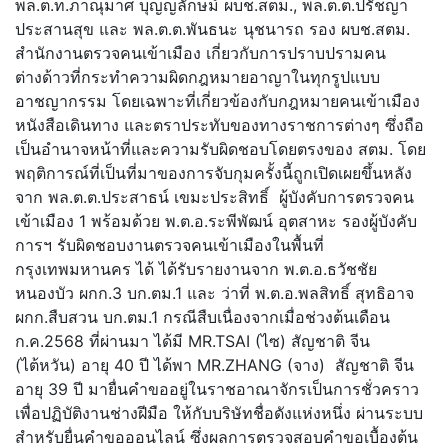
พล.ต.ท.ภาณุมาศ บุญญลักษม์ ผบช.สตม., พล.ต.ต.ปรัชญา
ประสานสุข และ พล.ต.ต.พันธนะ นุชนารถ รอง ผบช.สตม.
สำนักงานตรวจคนเข้าเมือง เกี่ยวกับการปราบปรามคน
ต่างด้าวที่กระทำความผิดกฎหมายอาญาในทุกรูปแบบ
อาชญากรรม โดยเฉพาะที่เกี่ยวข้องกับกฎหมายคนเข้าเมือง
หนังสือเดินทาง และตราประทับของทางราชการต่างๆ ซึ่งถือ
เป็นอำนาจหน้าที่และความรับผิดชอบโดยตรงของ สตม. โดย
พฤติการณ์ที่เป็นที่มาของการจับกุมครั้งนี้ถูกเปิดเผยขึ้นหลัง
จาก พล.ต.ต.ประสาธน์ เขมะประสิทธิ์ ผู้บังคับการตรวจคน
เข้าเมือง 1 พร้อมด้วย พ.ต.อ.ระพีพัฒน์ อุตสาหะ รองผู้บังคับ
การฯ รับผิดชอบงานตรวจคนเข้าเมืองในพื้นที่
กรุงเทพมหานคร ได้ ได้รับรายงานจาก พ.ต.อ.ธวัชชัย
หนองบัว ผกก.3 บก.ตม.1 และ ว่าที่ พ.ต.อ.พลสิทธิ์ สุทธิอาจ
ผกก.สืบสวน บก.ตม.1 กรณีสืบเนื่องจากเมื่อช่วงต้นเดือน
ก.ค.2568 ที่ผ่านมา ได้มี MR.TSAI (ไซ) สัญชาติ จีน
(ไต้หวัน) อายุ 40 ปี ได้พา MR.ZHANG (จาง) สัญชาติ จีน
อายุ 39 ปี มายื่นคำขออยู่ในราชอาณาจักรเป็นการชั่วคราว
เพื่อปฏิบัติงานช่างฝีมือ ให้กับบริษัทชื่อดังแห่งหนึ่ง ผ่านระบบ
สำหรับยื่นคำขอออนไลน์ ซึ่งผลการตรวจสอบคำขอเบื้องต้น