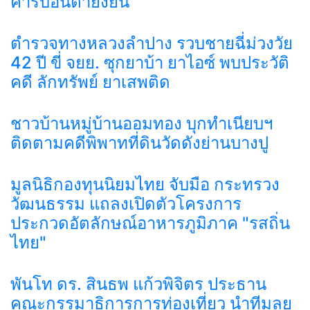
คาร์บอนต่ำยั่งยืน
ตำรวจทางหลวงลำปาง รวบชายฉี่ม่วงวัย
42 ปี ขี่ จยย. ซุกยาบ้า ยาไอซ์ พบประวัติ
คดี ลักทรัพย์ ยาเสพติด
ชาวบ้านหมู่บ้านออมทอง บุกทำเนียบฯ
ติดตามคดีพิพาทที่ดินวัดดังย่านบางปู
มูลนิธิกองทุนนิยมไทย จับมือ กระทรวง
วัฒนธรรม แถลงเปิดตัวโครงการ
ประกวดอัตลักษณ์อาหารภูมิภาค "รสถิ่น
ไทย"
พันโท ดร. สินธพ แก้วพิจิตร ประธาน
คณะกรรมาธิการการท่องเที่ยว นำทีมลุย